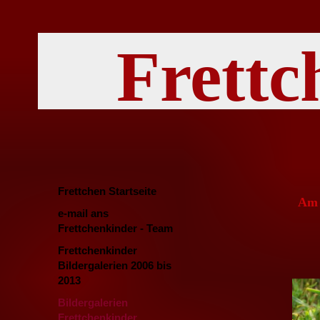
Frettc
Frettchen Startseite
Am 
e-mail ans
Frettchenkinder - Team
Frettchenkinder
Bildergalerien 2006 bis
2013
Bildergalerien
Frettchenkinder