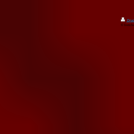
Druc
© frettch