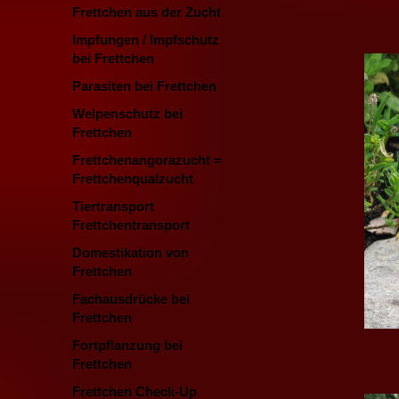
Frettchen aus der Zucht
Impfungen / Impfschutz
bei Frettchen
Parasiten bei Frettchen
Welpenschutz bei
Frettchen
Frettchenangorazucht =
Frettchenqualzucht
Tiertransport
Frettchentransport
Domestikation von
Frettchen
Fachausdrücke bei
Frettchen
Fortpflanzung bei
Frettchen
Frettchen Check-Up