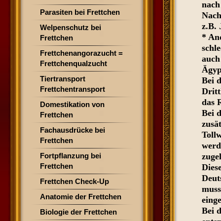
nach 
Parasiten bei Frettchen
Nach
z.B.
Welpenschutz bei
* And
Frettchen
schl
Frettchenangorazucht =
auch
Frettchenqualzucht
Ägyp
Tiertransport
Bei d
Frettchentransport
Drit
das 
Domestikation von
Bei 
Frettchen
zusä
Fachausdrücke bei
Toll
Frettchen
werd
Fortpflanzung bei
zuge
Frettchen
Dies
Deuts
Frettchen Check-Up
muss
Anatomie der Frettchen
einge
Bei d
Biologie der Frettchen