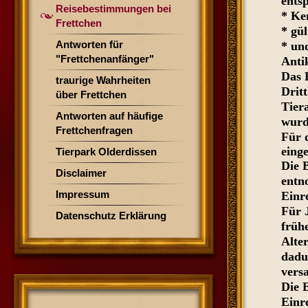
ents
Reisebestimmungen bei
* Ke
Frettchen
* gü
Antworten für
* und
"Frettchenanfänger"
Anti
Das 
traurige Wahrheiten
Dritt
über Frettchen
Tiera
Antworten auf häufige
wurd
Frettchenfragen
Für 
eing
Tierpark Olderdissen
Die 
Disclaimer
entn
Impressum
Einre
Für 
Datenschutz Erklärung
früh
Alte
dadu
vers
Die E
Einr