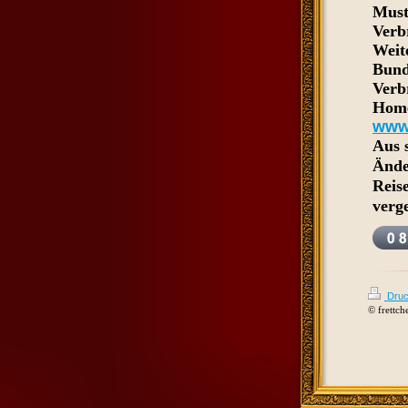
Must
Verb
Weit
Bund
Verb
Home
www
Aus 
Änder
Reis
verg
Druc
© frettch