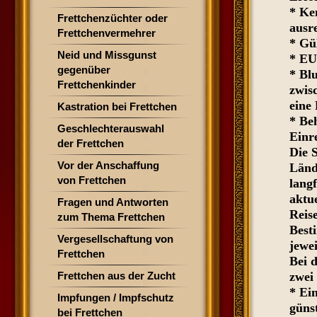
* Ke
Frettchenzüchter oder
ausr
Frettchenvermehrer
* Gü
Neid und Missgunst
* EU
gegenüber
* Bl
Frettchenkinder
zwis
eine 
Kastration bei Frettchen
* Be
Geschlechterauswahl
Einr
der Frettchen
Die 
Vor der Anschaffung
Lände
von Frettchen
langf
aktu
Fragen und Antworten
Reis
zum Thema Frettchen
Best
Vergesellschaftung von
jewe
Frettchen
Bei d
Frettchen aus der Zucht
zwei
* Ein
Impfungen / Impfschutz
günst
bei Frettchen