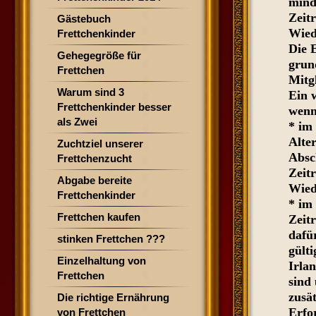
mind
Zeitr
Gästebuch
Wied
Frettchenkinder
Die 
Gehegegröße für
grun
Frettchen
Mitgl
Warum sind 3
Ein 
Frettchenkinder besser
wenn
als Zwei
* im
Alte
Zuchtziel unserer
Absc
Frettchenzucht
Zeitr
Abgabe bereite
Wied
Frettchenkinder
* im
Frettchen kaufen
Zeit
dafü
stinken Frettchen ???
gülti
Einzelhaltung von
Irla
Frettchen
sind
zusä
Die richtige Ernährung
Erfor
von Frettchen