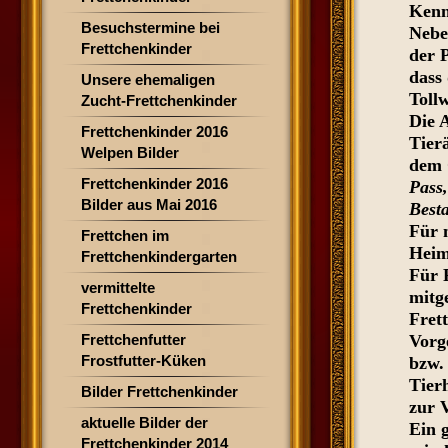
Kenn
Besuchstermine bei
Nebe
Frettchenkinder
der 
dass
Unsere ehemaligen
Tollw
Zucht-Frettchenkinder
Die 
Frettchenkinder 2016
Tier
Welpen Bilder
dem 
Frettchenkinder 2016
Pass
Bilder aus Mai 2016
Best
Für 
Frettchen im
Heim
Frettchenkindergarten
Für 
vermittelte
mitg
Frettchenkinder
Fret
Frettchenfutter
Vorg
Frostfutter-Küken
bzw.
Tierh
Bilder Frettchenkinder
zur 
aktuelle Bilder der
Ein 
Frettchenkinder 2014