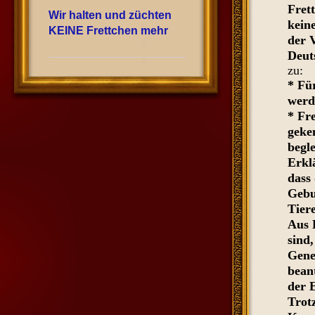
Fret
Wir halten und züchten
kein
KEINE Frettchen mehr
der 
Deut
zu:
* Fü
werd
* Fr
geke
begle
Erkl
dass
Gebu
Tier
Aus D
sind
Gene
bean
der E
Trot