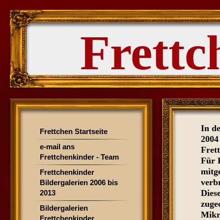
Frettc
In d
Frettchen Startseite
2004
e-mail ans
Fret
Frettchenkinder - Team
Für 
mitg
Frettchenkinder
verb
Bildergalerien 2006 bis
Dies
2013
zuge
Bildergalerien
Mikro
Frettchenkinder