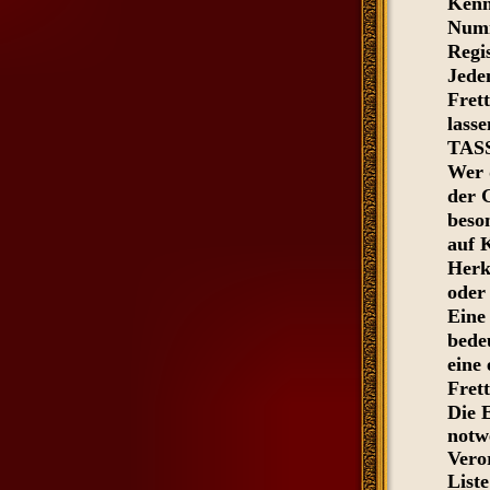
Kenn
Numm
Regi
Jede
Frett
lass
TAS
Wer 
der 
beso
auf 
Herk
oder
Eine
bede
eine
Fret
Die 
notw
Vero
Liste