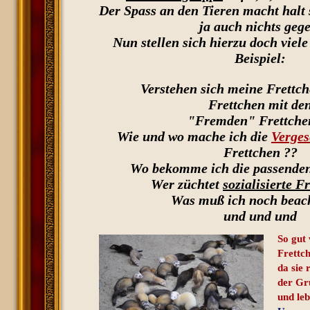
Der Spass an den Tieren macht halt 
ja auch nichts gege
Nun stellen sich hierzu doch viel
Beispiel:
Verstehen sich meine Frettc
Frettchen mit de
"Fremden" Frettche
Wie und wo mache ich die
Verges
Frettchen ??
Wo bekomme ich die passenden
Wer züchtet
sozialisierte F
Was muß ich noch beac
und und und
So gut 
Frettc
da sie 
der Gr
und leb