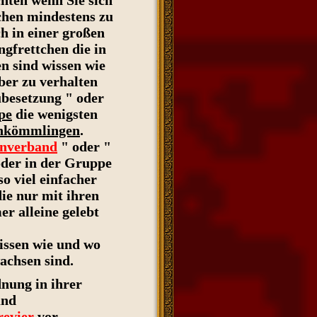
hten wenn Sie sich
chen mindestens zu
h in einer großen
gfrettchen die in
n sind wissen wie
ber zu verhalten
ubesetzung " oder
pe
die wenigsten
ankömmlingen
.
enverband
" oder "
er in der Gruppe
so viel einfacher
die nur mit ihren
r alleine gelebt
issen wie und wo
achsen sind.
nung in ihrer
nd
revier
vor