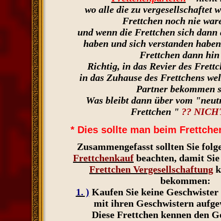
wo alle die zu vergesellschaftet 
Frettchen noch nie war
und wenn die Frettchen sich dann 
haben und sich verstanden habe
Frettchen dann hin
Richtig, in das Revier des Frett
in das Zuhause des Frettchens we
Partner bekommen s
Was bleibt dann über vom "neut
Frettchen "
?? NICHT
* Dies sollte man beim Frettche
Zusammengefasst sollten Sie fol
Frettchenkauf
beachten, damit Sie 
Frettchen Vergesellschaftung
k
bekommen:
1. )
Kaufen Sie keine Geschwister 
mit ihren Geschwistern aufge
Diese Frettchen kennen den G