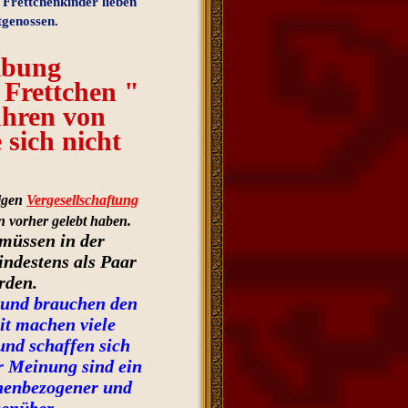
 Frettchenkinder lieben
tgenossen.
ibung
n Frettchen "
ühren von
 sich nicht
tigen
Vergesellschaftung
en vorher gelebt haben.
 müssen in der
ndestens als Paar
rden.
e und brauchen den
it machen viele
und schaffen sich
er Meinung sind ein
chenbezogener und