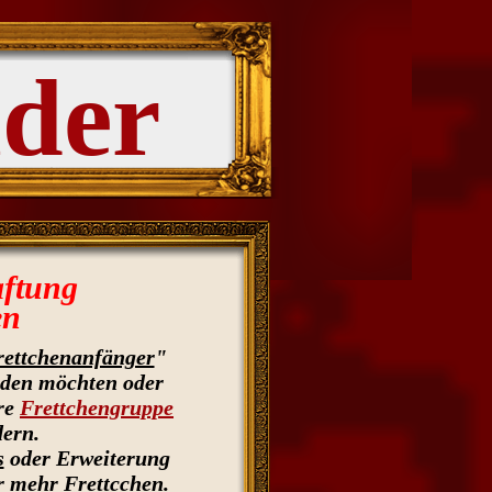
nder
aftung
en
rettchenanfänger
"
rden möchten oder
hre
Frettchengruppe
dern.
s
oder Erweiterung
er mehr Frettcchen.