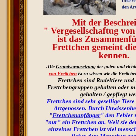
Unsere
den Ar
Mit der Beschre
" Vergesellschaftug vo
ist das Zusammenf
Frettchen gemeint die
kennen.
.
Die
Grundvorausetzung
der guten und rich
von Frettchen
ist zu wissen wie die Frettch
Frettchen sind Rudeltiere und
Frettchengruppen gehalten oder mi
gehalten / gepflegt we
Frettchen sind sehr gesellige Tier
Artgenossen. Durch Unwissenhe
"
Frettchenanfänger
" den Fehler 
"nur" ein Frettchen an. Weil sie d
einzelnes Frettchen ist viel mens