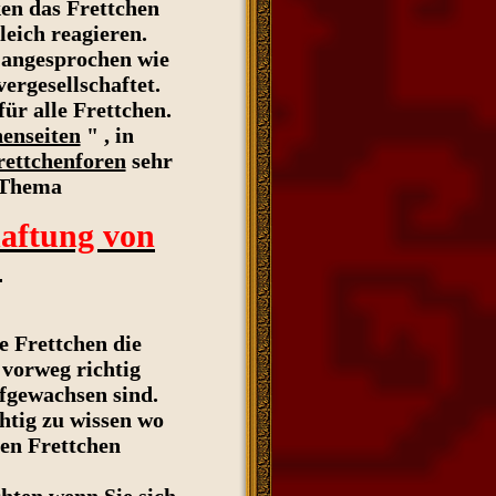
en das Frettchen
leich reagieren.
angesprochen wie
ergesellschaftet.
für alle Frettchen.
henseiten
" , in
rettchenforen
sehr
s Thema
haftung von
"
ie Frettchen die
 vorweg richtig
ufgewachsen sind.
htig zu wissen wo
en Frettchen