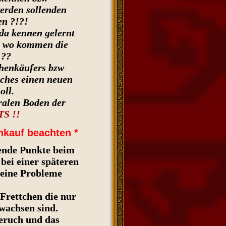
werden sollenden
en ?!?!
da kennen gelernt
n wo kommen die
 ??
chenkäufers bzw
lches einen neuen
oll.
ralen Boden der
S !!
nkauf beachten *
gende Punkte beim
bei einer späteren
eine Probleme
Frettchen die nur
wachsen sind.
eruch und das