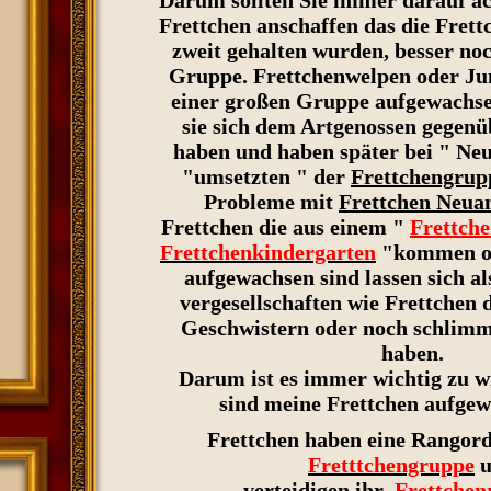
Darum sollten Sie immer darauf ac
Frettchen anschaffen das die Frett
zweit gehalten wurden, besser noc
Gruppe. Frettchenwelpen oder Jun
einer großen Gruppe aufgewachse
sie sich dem Artgenossen gegenü
haben und haben später bei " Ne
"umsetzten " der
Frettchengrup
Probleme mit
Frettchen Neu
Frettchen die aus einem "
Frettch
Frettchenkindergarten
"kommen od
aufgewachsen sind lassen sich al
vergesellschaften wie Frettchen 
Geschwistern oder noch schlimme
haben.
Darum ist es immer wichtig zu w
sind meine Frettchen aufgew
Frettchen haben eine Rangord
Fretttchengruppe
u
verteidigen ihr
Frettchen