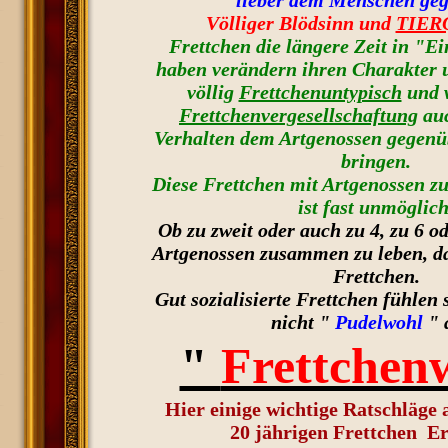
lieber dem Menschen geg
Völliger Blödsinn und
TIER
Frettchen die längere Zeit in "Ei
haben verändern ihren Charakter u
völlig
Frettchenuntypisch
und w
Frettchenvergesellschaftung
auc
Verhalten dem Artgenossen gegen
bringen.
Diese Frettchen mit Artgenossen 
ist fast unmöglich
Ob zu zweit oder auch zu 4, zu 6 
Artgenossen zusammen zu leben, das
Frettchen.
Gut sozialisierte Frettchen fühlen 
nicht "
Pudelwohl
" 
"
Frettchen
Hier einige wichtige Ratschläge 
20 jährigen Frettchen E