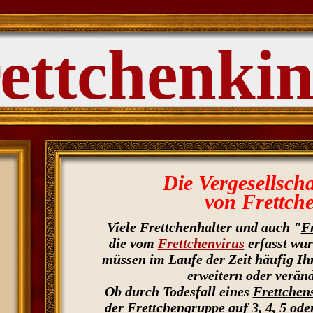
ettchenki
Die Vergesellsch
von Frettch
Viele Frettchenhalter und auch "
F
die vom
Frettchenvirus
erfasst wu
müssen im Laufe der Zeit häufig I
erweitern oder verän
Ob durch Todesfall eines
Frettchen
der
Frettchengruppe
auf 3, 4, 5 od