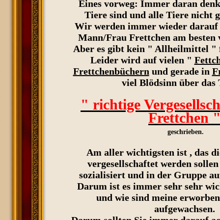
Eines vorweg: Immer daran denk
Tiere sind und alle Tiere nicht g
Wir werden immer wieder darauf 
Mann/Frau Frettchen am besten v
Aber es gibt kein " Allheilmittel " 
Leider wird auf vielen "
Fettc
Frettchenbüchern
und gerade in
F
viel Blödsinn über da
" rich
tige Vergesellsc
Frettchen 
geschrieben.
Am aller wichtigsten ist , das d
vergesellschaftet werden sollen
sozialisiert und in der Gruppe a
Darum ist es immer sehr sehr wic
und wie sind meine erworben
aufgewachsen.