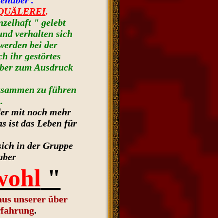
enüber .
QUÄLEREI
.
nzelhaft " gelebt
nd verhalten sich
erden bei der
h ihr gestörtes
über zum Ausdruck
zusammen zu führen
.
oder mit noch mehr
 ist das Leben für
sich in der Gruppe
aber
wohl
"
aus unserer über
rfahrung
.