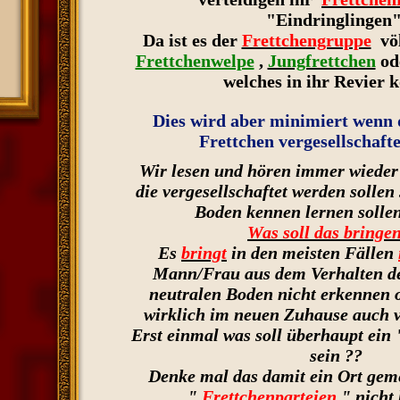
"Eindringlingen"
Da ist es der
Frettchengruppe
völ
Frettchenwelpe
,
Jungfrettchen
od
welches in ihr Revier
Dies wird aber minimiert wenn d
Frettchen vergesellschaft
Wir lesen und hören immer wieder 
die vergesellschaftet werden sollen
Boden kennen lernen sollen
Was soll das bringe
Es
bringt
in den meisten Fällen
Mann/Frau aus dem Verhalten de
neutralen Boden nicht erkennen o
wirklich im neuen Zuhause auch v
Erst einmal was soll überhaupt ein
sein ??
Denke mal das damit ein Ort geme
"
Frettchenparteien
" nicht