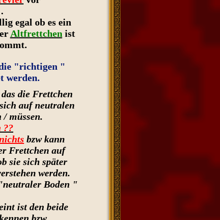
.
lig egal ob es ein
er
Altfrettchen
ist
 kommt.
ie "richtigen "
et werden.
das die Frettchen
 sich auf neutralen
 / müssen.
n ??
nichts
bzw kann
r Frettchen auf
b sie sich später
erstehen werden.
 "neutraler Boden "
int ist den beide
 kennen bzw