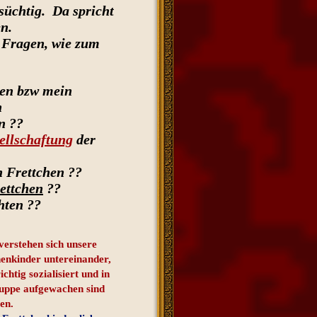
süchtig. Da spricht
n.
e Fragen, wie zum
hen bzw mein
n
n ??
ellschaftung
der
 Frettchen ??
rettchen
??
hten ??
verstehen sich unsere
henkinder untereinander,
richtig sozialisiert und in
uppe aufgewachen sind
en.