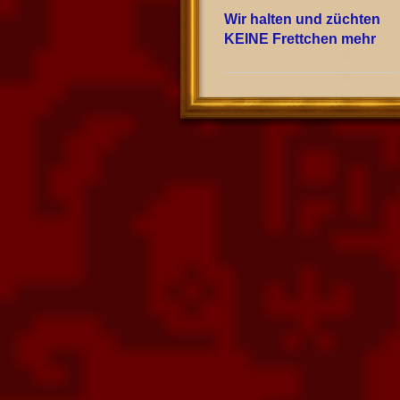
Wir halten und züchten
KEINE Frettchen mehr