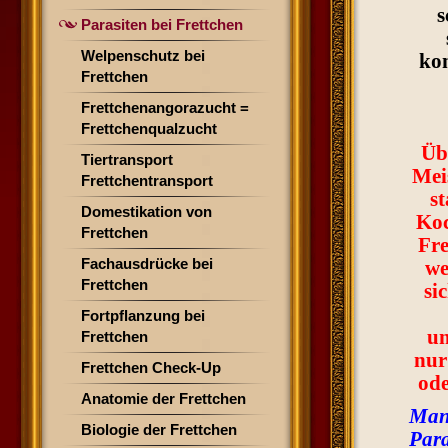
s
Parasiten bei Frettchen
Welpenschutz bei
kon
Frettchen
Frettchenangorazucht =
Frettchenqualzucht
Üb
Tiertransport
Mei
Frettchentransport
s
Domestikation von
Koc
Frettchen
Fre
Fachausdrücke bei
we
Frettchen
si
Fortpflanzung bei
un
Frettchen
nur
Frettchen Check-Up
ode
Anatomie der Frettchen
Man 
Biologie der Frettchen
Para