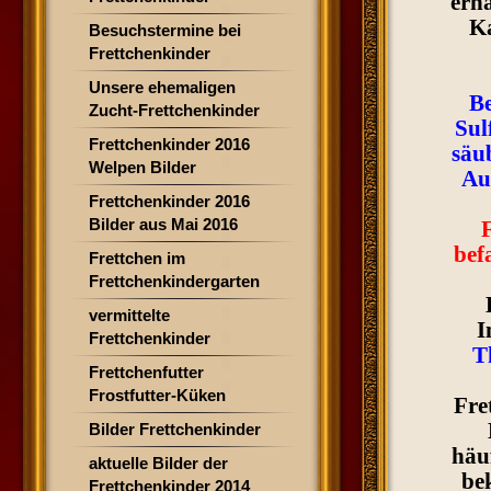
ernä
Ka
Besuchstermine bei
Frettchenkinder
Unsere ehemaligen
Be
Zucht-Frettchenkinder
Sul
Frettchenkinder 2016
säub
Welpen Bilder
Au
Frettchenkinder 2016
Bilder aus Mai 2016
befa
Frettchen im
Frettchenkindergarten
vermittelte
I
Frettchenkinder
T
Frettchenfutter
Frostfutter-Küken
Fre
Bilder Frettchenkinder
häuf
aktuelle Bilder der
be
Frettchenkinder 2014