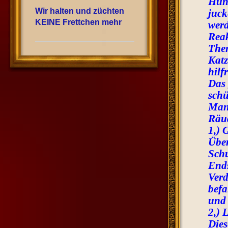
Hund
Wir halten und züchten
juck
KEINE Frettchen mehr
werd
Reak
Ther
Katz
hilf
Das 
schü
Man 
Räu
1,) 
Über
Schu
Ends
Verd
befa
und 
2,) 
Dies