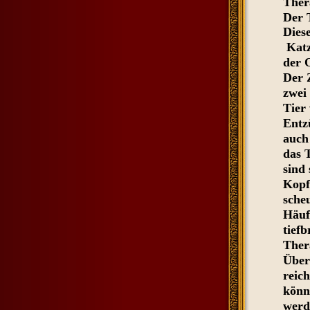
Ther
Der 
Dies
Katz
der 
Der 
zwei
Tier 
Entz
auch
das 
sind
Kopf
sche
Häuf
tief
Ther
Über
reic
könn
werd