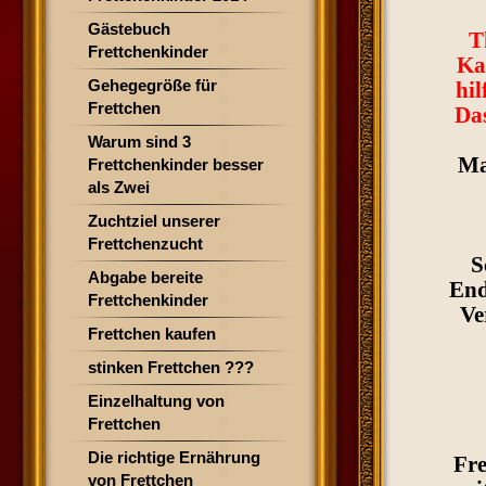
Gästebuch
T
Frettchenkinder
Ka
Gehegegröße für
hil
Frettchen
Das
Warum sind 3
Ma
Frettchenkinder besser
als Zwei
Zuchtziel unserer
Frettchenzucht
S
Abgabe bereite
End
Frettchenkinder
Ve
Frettchen kaufen
stinken Frettchen ???
Einzelhaltung von
Frettchen
Die richtige Ernährung
Fre
von Frettchen