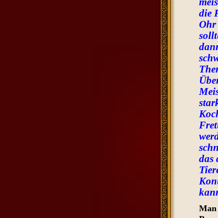
meis
die 
Ohr 
soll
dann
schw
Ther
Über
Meis
star
Koch
Fret
werd
schn
das 
Tier
Kont
kann
Man 