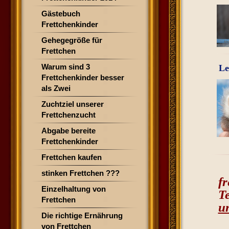
Gästebuch
Frettchenkinder
Gehegegröße für
Frettchen
Warum sind 3
Le
Frettchenkinder besser
als Zwei
Zuchtziel unserer
Frettchenzucht
Abgabe bereite
Frettchenkinder
Frettchen kaufen
stinken Frettchen ???
f
Einzelhaltung von
T
Frettchen
u
Die richtige Ernährung
von Frettchen