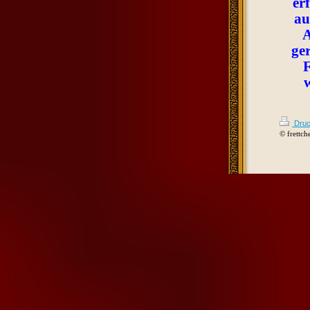
er
au
A
ge
F
Druc
© frettch