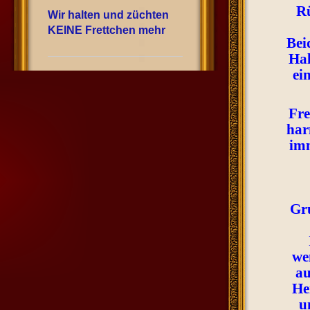
Rü
Wir halten und züchten
KEINE Frettchen mehr
Bei
Hal
ei
Fre
har
imm
Gr
we
au
Her
u