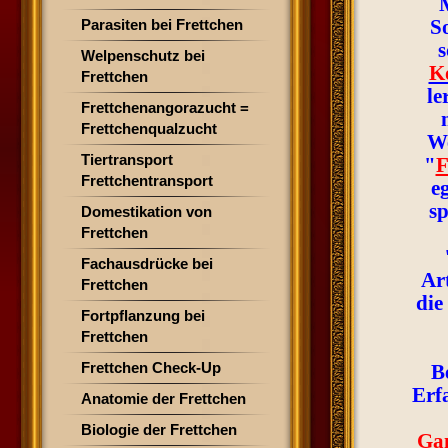
M
S
Parasiten bei Frettchen
Welpenschutz bei
K
Frettchen
le
Frettchenangorazucht =
Frettchenqualzucht
We
Tiertransport
"
F
Frettchentransport
e
sp
Domestikation von
Frettchen
Fachausdrücke bei
Ar
Frettchen
die
Fortpflanzung bei
Frettchen
Frettchen Check-Up
B
Erf
Anatomie der Frettchen
Biologie der Frettchen
Gan