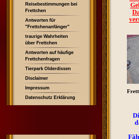
Reisebestimmungen bei
Ge
Frettchen
Da
ver
Antworten für
"Frettchenanfänger"
traurige Wahrheiten
über Frettchen
Antworten auf häufige
Frettchenfragen
Tierpark Olderdissen
Disclaimer
Impressum
Frett
Datenschutz Erklärung
Di
d
Fäh