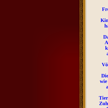
Fr
Kin
h
Da
A
k
Vö
Die
wie
Tier
Zuh