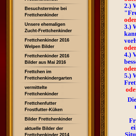
2.) 
Besuchstermine bei
"Fre
Frettchenkinder
ode
Unsere ehemaligen
3.) 
Zucht-Frettchenkinder
kann
vorh
Frettchenkinder 2016
Welpen Bilder
ode
4.) 
Frettchenkinder 2016
bess
Bilder aus Mai 2016
ode
Frettchen im
5.) 
Frettchenkindergarten
Fret
vermittelte
oder
Frettchenkinder
Di
Frettchenfutter
Frostfutter-Küken
Bilder Frettchenkinder
Fr
e
aktuelle Bilder der
Situ
Frettchenkinder 2014